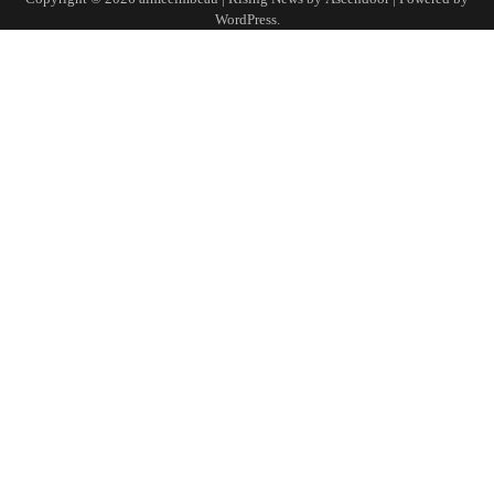
WordPress
.