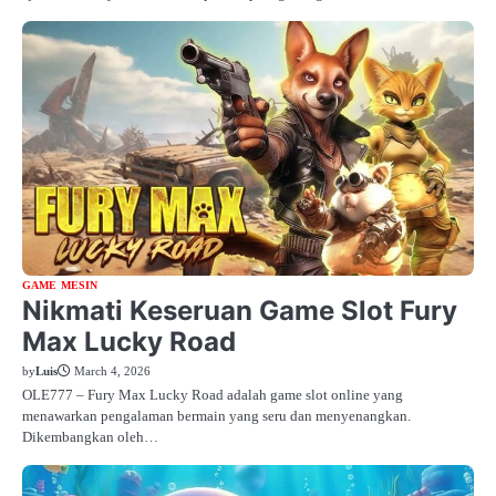
GAME MESIN
Nikmati Keseruan Game Slot Fury
Max Lucky Road
by
Luis
March 4, 2026
OLE777 – Fury Max Lucky Road adalah game slot online yang
menawarkan pengalaman bermain yang seru dan menyenangkan.
Dikembangkan oleh…