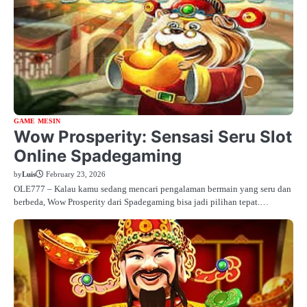
GAME MESIN
Wow Prosperity: Sensasi Seru Slot
Online Spadegaming
by
Luis
February 23, 2026
OLE777 – Kalau kamu sedang mencari pengalaman bermain yang seru dan
berbeda, Wow Prosperity dari Spadegaming bisa jadi pilihan tepat.…