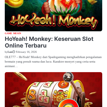
GAME MESIN
HoYeah! Monkey: Keseruan Slot
Online Terbaru
by
Luis
February 16, 2026
OLE777 – HoYeah! Monkey dari Spadegaming menghadirkan pengalaman
bermain yang penuh warna dan lucu. Karakter monyet yang ceria serta
animasi…