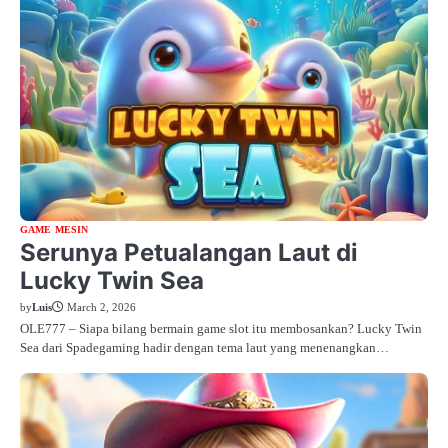
GAME MESIN
Serunya Petualangan Laut di
Lucky Twin Sea
by
Luis
March 2, 2026
OLE777 – Siapa bilang bermain game slot itu membosankan? Lucky Twin
Sea dari Spadegaming hadir dengan tema laut yang menenangkan…