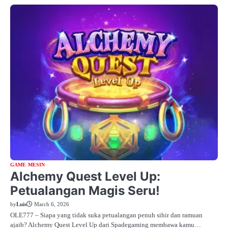
GAME MESIN
Alchemy Quest Level Up:
Petualangan Magis Seru!
by
Luis
March 6, 2026
OLE777 – Siapa yang tidak suka petualangan penuh sihir dan ramuan
ajaib? Alchemy Quest Level Up dari Spadegaming membawa kamu…