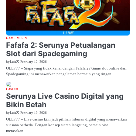
GAME MESIN
Fafafa 2: Serunya Petualangan
Slot dari Spadegaming
by
Luis
February 12, 2026
OLE777 – Siapa yang tidak kenal dengan Fafafa 2? Game slot online dari
Spadegaming ini menawarkan pengalaman bermain yang ringan…
CASINO
Serunya Live Casino Digital yang
Bikin Betah
by
Luis
February 10, 2026
OLE777 – Live casino kini jadi pilihan hiburan digital yang menawarkan
suasana berbeda. Dengan konsep siaran langsung, pemain bisa
merasakan…