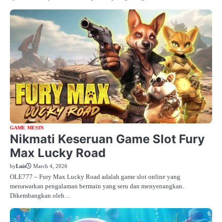
GAME MESIN
Nikmati Keseruan Game Slot Fury
Max Lucky Road
by
Luis
March 4, 2026
OLE777 – Fury Max Lucky Road adalah game slot online yang
menawarkan pengalaman bermain yang seru dan menyenangkan.
Dikembangkan oleh…