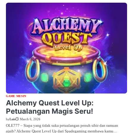
GAME MESIN
Alchemy Quest Level Up:
Petualangan Magis Seru!
by
Luis
March 6, 2026
OLE777 – Siapa yang tidak suka petualangan penuh sihir dan ramuan
ajaib? Alchemy Quest Level Up dari Spadegaming membawa kamu…