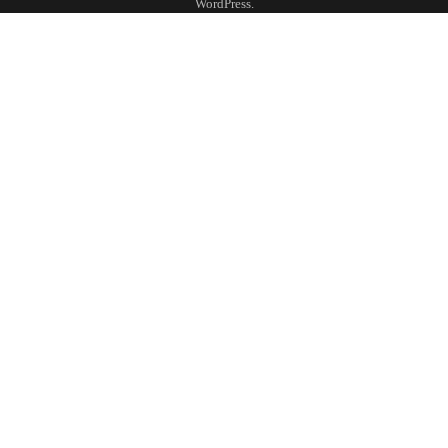
WordPress
.