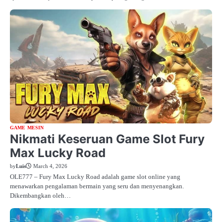
GAME MESIN
Nikmati Keseruan Game Slot Fury
Max Lucky Road
by
Luis
March 4, 2026
OLE777 – Fury Max Lucky Road adalah game slot online yang
menawarkan pengalaman bermain yang seru dan menyenangkan.
Dikembangkan oleh…