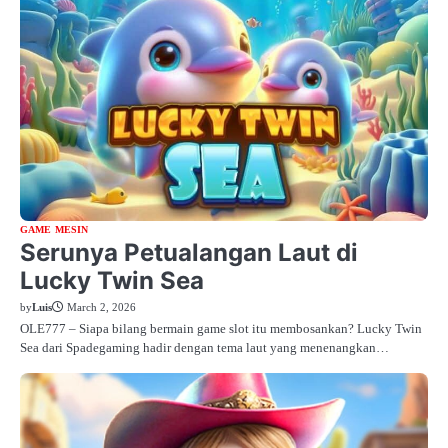
GAME MESIN
Serunya Petualangan Laut di
Lucky Twin Sea
by
Luis
March 2, 2026
OLE777 – Siapa bilang bermain game slot itu membosankan? Lucky Twin
Sea dari Spadegaming hadir dengan tema laut yang menenangkan…