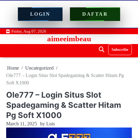
LOGIN
DAFTAR
Skip
Friday, Aug 07, 2026
aimeeimbeau
to
content
Subscribe
Home
Uncategorized
Ole777 – Login Situs Slot Spadegaming & Scatter Hitam Pg
Soft X1000
Ole777 – Login Situs Slot
Spadegaming & Scatter Hitam
Pg Soft X1000
March 11, 2025
by
Luis