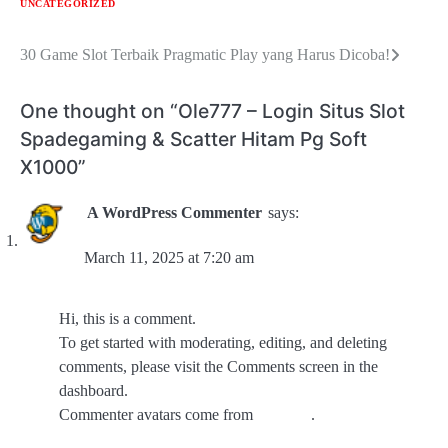
UNCATEGORIZED
Post
30 Game Slot Terbaik Pragmatic Play yang Harus Dicoba!
navigation
One thought on “
Ole777 – Login Situs Slot
Spadegaming & Scatter Hitam Pg Soft
X1000
”
A WordPress Commenter
says:
March 11, 2025 at 7:20 am
Hi, this is a comment.
To get started with moderating, editing, and deleting
comments, please visit the Comments screen in the
dashboard.
Commenter avatars come from
Gravatar
.