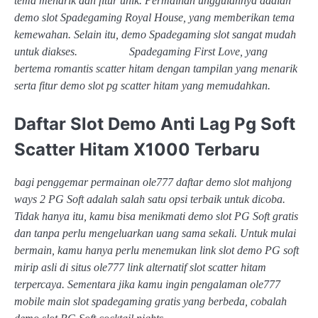
tema menarik dan fitur unik. Permainan unggulannya adalah
demo slot Spadegaming Royal House, yang memberikan tema
kemewahan. Selain itu, demo Spadegaming slot sangat mudah
untuk diakses.
Demo slot
Spadegaming First Love, yang
bertema romantis scatter hitam dengan tampilan yang menarik
serta fitur demo slot pg scatter hitam yang memudahkan.
Daftar Slot Demo Anti Lag Pg Soft
Scatter Hitam X1000 Terbaru
bagi penggemar permainan ole777 daftar demo slot mahjong
ways 2 PG Soft adalah salah satu opsi terbaik untuk dicoba.
Tidak hanya itu, kamu bisa menikmati demo slot PG Soft gratis
dan tanpa perlu mengeluarkan uang sama sekali. Untuk mulai
bermain, kamu hanya perlu menemukan link slot demo PG soft
mirip asli di situs ole777 link alternatif slot scatter hitam
terpercaya. Sementara jika kamu ingin pengalaman ole777
mobile main slot spadegaming gratis yang berbeda, cobalah