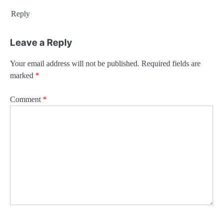
Reply
Leave a Reply
Your email address will not be published.
Required fields are
marked
*
Comment
*