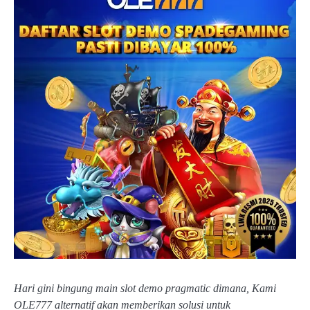
Hari gini bingung main slot demo pragmatic dimana, Kami
OLE777 alternatif akan memberikan solusi untuk