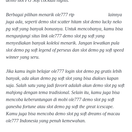
demo slot PG Soft cocktail nights.
Berbagai pilihan menarik ole777 rtp
slot demo rupiah
lainnya
juga ada, seperti demo slot scatter hitam slot demo lucky neko
pg soft yang banyak bonusnya. Untuk mencobanya, kamu bisa
mengunjungi situs link ole777 demo slot pg soft yang
menyediakan banyak koleksi menarik. Jangan lewatkan pula
slot demo pg soft legend of perseus dan slot demo pg soft speed
winner yang seru.
Jika kamu ingin belajar ole777 login slot demo pg gratis lebih
banyak, ada akun demo pg soft slot yang bisa diakses kapan
saja. Salah satu yang jadi favorit adalah akun demo slot pg soft
mahjong dengan tema tradisional. Selain itu, kamu juga bisa
mencoba keberuntungan di mobi ole777 demo slot pg soft
ganesha fortune atau slot demo pg soft the great icescape.
Kamu juga bisa mencoba demo slot pg soft dreams of macau
ole777 Indonesia yang penuh kemewahan.