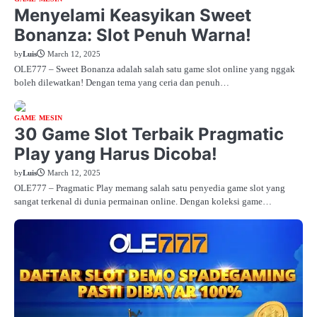
Menyelami Keasyikan Sweet
Bonanza: Slot Penuh Warna!
by
Luis
March 12, 2025
OLE777 – Sweet Bonanza adalah salah satu game slot online yang nggak
boleh dilewatkan! Dengan tema yang ceria dan penuh…
GAME MESIN
30 Game Slot Terbaik Pragmatic
Play yang Harus Dicoba!
by
Luis
March 12, 2025
OLE777 – Pragmatic Play memang salah satu penyedia game slot yang
sangat terkenal di dunia permainan online. Dengan koleksi game…