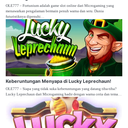
OLE777 – Fortunium adalah game slot online dari Microgaming yang
menawarkan pengalaman bermain penuh warna dan seru. Dunia
futuristiknya dipenuhi…
Keberuntungan Menyapa di Lucky Leprechaun!
OLE777 – Siapa yang tidak suka keberuntungan yang datang tiba-tiba?
Lucky Leprechaun dari Microgaming hadir dengan warna ceria dan tema…