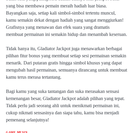
yang bisa membawa pemain meraih hadiah luar biasa.
Bayangkan saja, setiap kali simbol-simbol tertentu muncul,
kamu semakin dekat dengan hadiah yang sangat menggiurkan!
Grafisnya yang menawan dan efek suara yang dramatis
membuat permainan ini semakin hidup dan menambah keseruan.
Tidak hanya itu, Gladiator Jackpot juga menawarkan berbagai
pilihan fitur bonus yang membuat setiap sesi permainan semakin
menarik. Dari putaran gratis hingga simbol khusus yang dapat
mengubah hasil permainan, semuanya dirancang untuk membuat
kamu terus merasa tertantang.
Bagi kamu yang suka tantangan dan suka merasakan sensasi
kemenangan besar, Gladiator Jackpot adalah pilihan yang tepat.
Tidak perlu jadi seorang ahli untuk menikmati permainan ini,
cukup nikmati sensasinya dan siapa tahu, kamu bisa menjadi
pemenang selanjutnya!
GAME MESIN