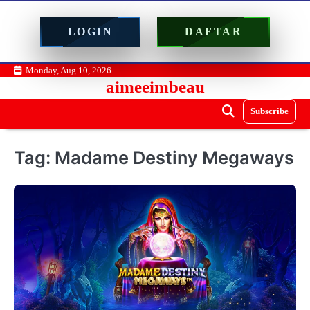
LOGIN
DAFTAR
Skip
Monday, Aug 10, 2026
aimeeimbeau
to
content
Subscribe
Tag:
Madame Destiny Megaways