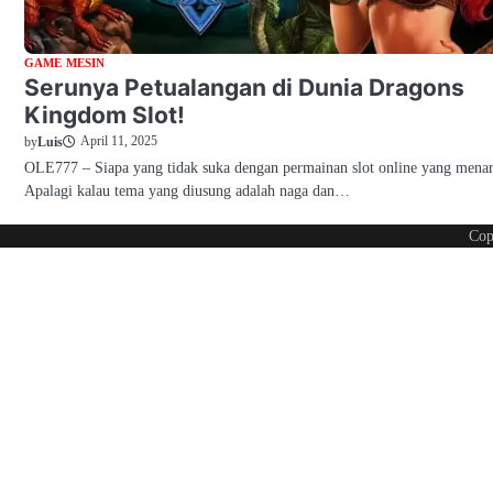
GAME MESIN
Serunya Petualangan di Dunia Dragons
Kingdom Slot!
April 11, 2025
by
Luis
OLE777 – Siapa yang tidak suka dengan permainan slot online yang menar
Apalagi kalau tema yang diusung adalah naga dan…
Cop