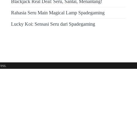
Blackjack Real Deal: Seru, Santai, Menantang!
Rahasia Seru Main Magical Lamp Spadegaming
Lucky Koi: Sensasi Seru dari Spadegaming
ess
.