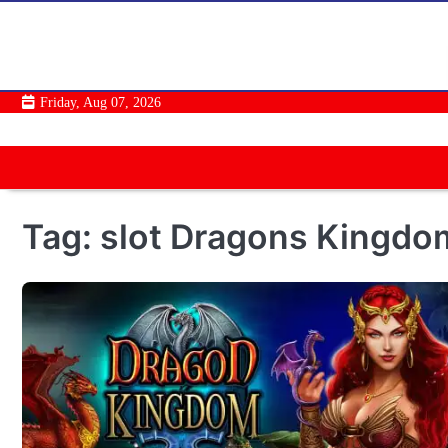
Skip
Friday, Aug 07, 2026
to
content
Tag:
slot Dragons Kingdo